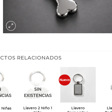
CTOS RELACIONADOS
Nuevo
Añadir
Añadir
Añadir
a la
a la
a la
lista de
lista de
lista de
N
SIN
deseos
deseos
deseos
NCIAS
EXISTENCIAS
Llavero 2 Niño 1
Llavero
Ll
3 Niñas