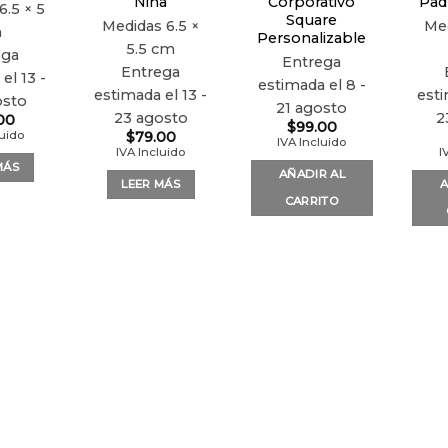
Niña
Corporativo
Pad
6.5 × 5
Square
Medidas
6.5 ×
Me
m
Personalizable
5.5 cm
ega
Entrega
Entrega
el 13 -
estimada el 8 -
estimada el 13 -
esti
osto
21 agosto
23 agosto
2
00
$
99.00
luido
$
79.00
IVA Incluido
IVA Incluido
I
MÁS
AÑADIR AL
LEER MÁS
A
CARRITO