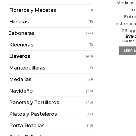
Medidas
c
Floreros y Macetas
(9)
Entr
Hieleras
(5)
estimada 
23 ag
Jaboneras
(22)
$
79.
IVA Inc
Kleeneras
(3)
LEER 
Llaveros
(40)
Mantequilleras
(7)
Medallas
(38)
Navideño
(46)
Paneras y Tortilleros
(43)
Platos y Pasteleros
(37)
Porta Botellas
(18)