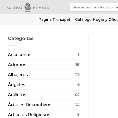
Saltar
Buscar
al
por:
contenido
Página Principal
Catálogo Hogar y Ofic
Categorías
Accesorios
(8)
Adornos
(115)
Alhajeros
(76)
Ángeles
(19)
Anilleros
(37)
Árboles Decorativos
(22)
Artículos Religiosos
(5)