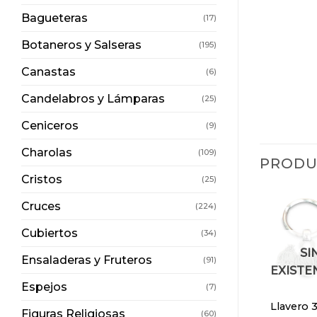
Bagueteras
(17)
Botaneros y Salseras
(195)
Canastas
(6)
Candelabros y Lámparas
(25)
Ceniceros
(9)
Charolas
(109)
PRODU
Cristos
(25)
Cruces
(224)
Cubiertos
(34)
SI
Ensaladeras y Fruteros
(91)
EXISTE
Espejos
(7)
Llavero 
Figuras Religiosas
(60)