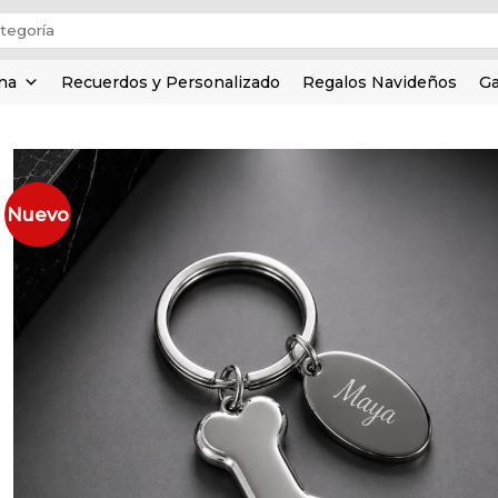
ina
Recuerdos y Personalizado
Regalos Navideños
Ga
Nuevo
Añadir
a la
lista de
deseos