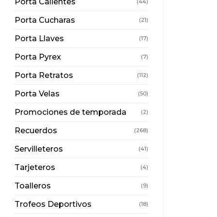
Porta Calientes
(44)
Porta Cucharas
(21)
Porta Llaves
(17)
Porta Pyrex
(7)
Porta Retratos
(112)
Porta Velas
(50)
Promociones de temporada
(2)
Recuerdos
(268)
Servilleteros
(41)
Tarjeteros
(4)
Toalleros
(9)
Trofeos Deportivos
(18)