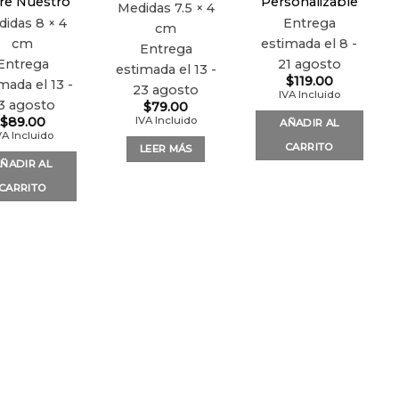
re Nuestro
Personalizable
Medidas
7.5 × 4
didas
8 × 4
Entrega
cm
cm
estimada el 8 -
Entrega
Entrega
21 agosto
estimada el 13 -
$
119.00
mada el 13 -
23 agosto
IVA Incluido
3 agosto
$
79.00
IVA Incluido
$
89.00
AÑADIR AL
VA Incluido
CARRITO
LEER MÁS
ÑADIR AL
CARRITO