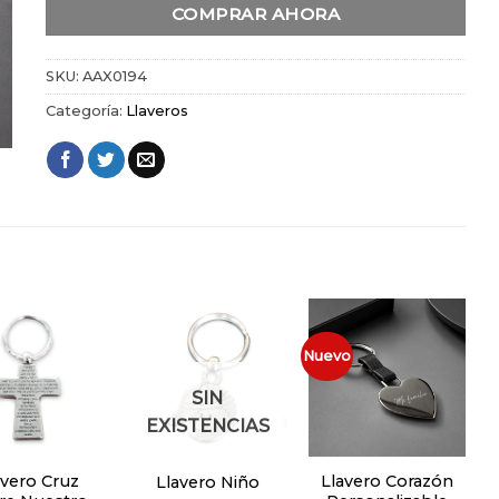
COMPRAR AHORA
SKU:
AAX0194
Categoría:
Llaveros
Nuevo
Añadir
Añadir
Añadir
a la
a la
a la
lista de
lista de
lista de
SIN
deseos
deseos
deseos
EXISTENCIAS
avero Cruz
Llavero Corazón
Llavero Niño