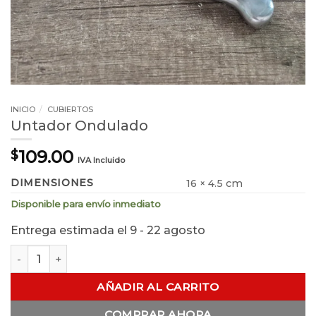
INICIO
/
CUBIERTOS
Untador Ondulado
109.00
$
IVA Incluido
DIMENSIONES
16 × 4.5 cm
Disponible para envío inmediato
Entrega estimada el 9 - 22 agosto
Untador Ondulado cantidad
AÑADIR AL CARRITO
COMPRAR AHORA