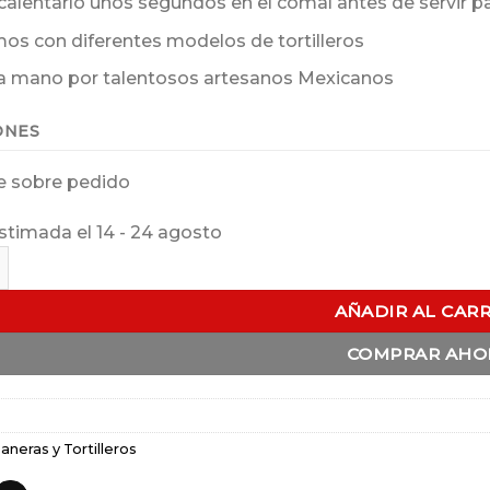
alentarlo unos segundos en el comal antes de servir pa
s con diferentes modelos de tortilleros
a mano por talentosos artesanos Mexicanos
ONES
e sobre pedido
stimada el 14 - 24 agosto
Liso Chico 1/2 Kg cantidad
AÑADIR AL CAR
COMPRAR AHO
aneras y Tortilleros