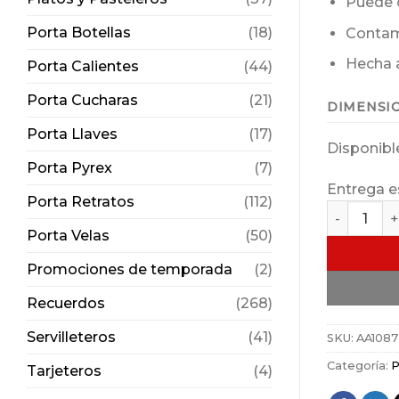
Puede c
Porta Botellas
(18)
Contamo
Hecha 
Porta Calientes
(44)
Porta Cucharas
(21)
DIMENSI
Porta Llaves
(17)
Disponibl
Porta Pyrex
(7)
Entrega e
Porta Retratos
(112)
Tortillero 
Porta Velas
(50)
Promociones de temporada
(2)
Recuerdos
(268)
Servilleteros
(41)
SKU:
AA1087
Categoría:
P
Tarjeteros
(4)