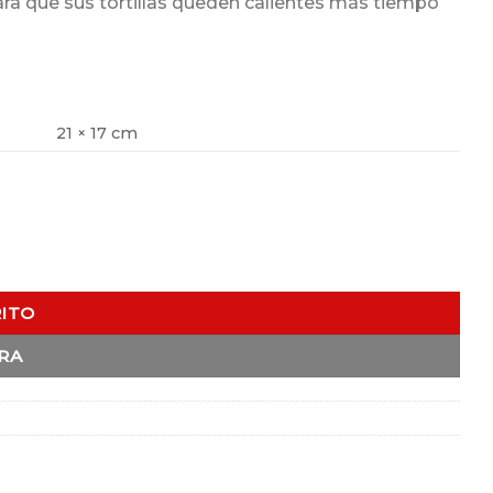
ra que sus tortillas queden calientes más tiempo
21 × 17 cm
RITO
RA