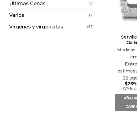
Últimas Cenas
(3)
Varios
(7)
Vírgenes y virgencitas
(57)
Servill
Galli
Medidas
c
Entr
estimada
22 ag
$
269
IVA Inc
AÑADI
CARR