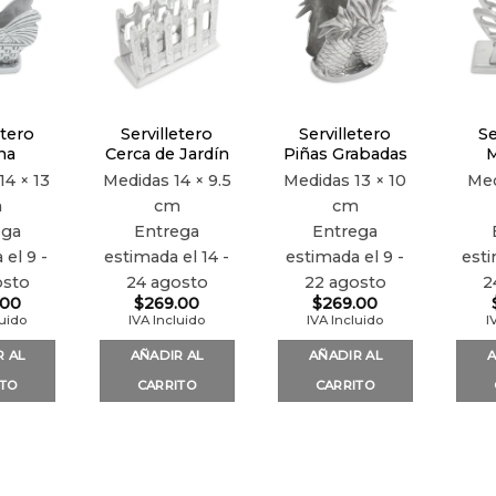
Añadir
Añadir
Añadir
a la
a la
a la
lista de
lista de
lista de
deseos
deseos
deseos
etero
Servilletero
Servilletero
Se
na
Cerca de Jardín
Piñas Grabadas
M
14 × 13
Medidas
14 × 9.5
Medidas
13 × 10
Me
m
cm
cm
ega
Entrega
Entrega
 el 9 -
estimada el 14 -
estimada el 9 -
esti
osto
24 agosto
22 agosto
2
.00
$
269.00
$
269.00
luido
IVA Incluido
IVA Incluido
I
R AL
AÑADIR AL
AÑADIR AL
A
ITO
CARRITO
CARRITO