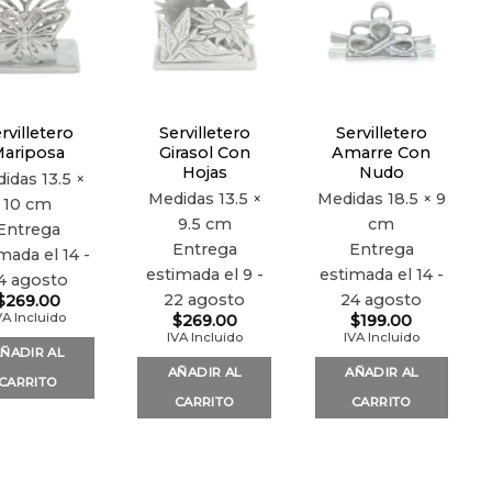
Añadir
Añadir
Añadir
a la
a la
a la
lista de
lista de
lista de
deseos
deseos
deseos
rvilletero
Servilletero
Servilletero
ariposa
Girasol Con
Amarre Con
Hojas
Nudo
didas
13.5 ×
Medidas
13.5 ×
Medidas
18.5 × 9
10 cm
9.5 cm
cm
Entrega
Entrega
Entrega
mada el 14 -
estimada el 9 -
estimada el 14 -
4 agosto
22 agosto
24 agosto
$
269.00
VA Incluido
$
269.00
$
199.00
IVA Incluido
IVA Incluido
ÑADIR AL
AÑADIR AL
AÑADIR AL
CARRITO
CARRITO
CARRITO