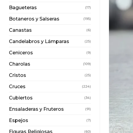
Bagueteras
(17)
Botaneros y Salseras
(195)
Canastas
(6)
Candelabros y Lámparas
(25)
Ceniceros
(9)
Charolas
(109)
Cristos
(25)
Cruces
(224)
Cubiertos
(34)
Ensaladeras y Fruteros
(91)
Espejos
(7)
Figuras Religiosas
(60)