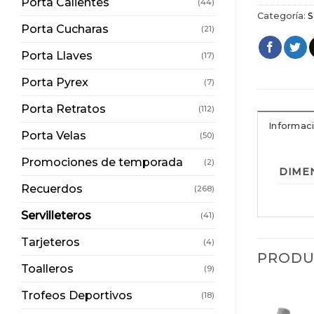
Porta Calientes
(44)
Categoría:
S
Porta Cucharas
(21)
Porta Llaves
(17)
Porta Pyrex
(7)
Porta Retratos
(112)
Informaci
Porta Velas
(50)
Promociones de temporada
(2)
DIME
Recuerdos
(268)
Servilleteros
(41)
Tarjeteros
(4)
PRODU
Toalleros
(9)
Trofeos Deportivos
(18)