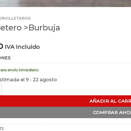
ERVILLETEROS
lletero >Burbuja
0
IVA Incluido
ONES
para envío inmediato
stimada el 9 - 22 agosto
o >Burbuja cantidad
AÑADIR AL CAR
COMPRAR AHO
72