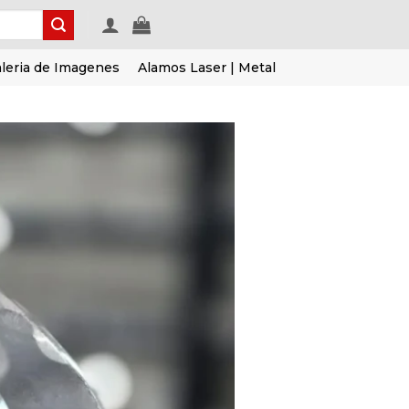
leria de Imagenes
Alamos Laser | Metal
Añadir
a la
lista de
deseos