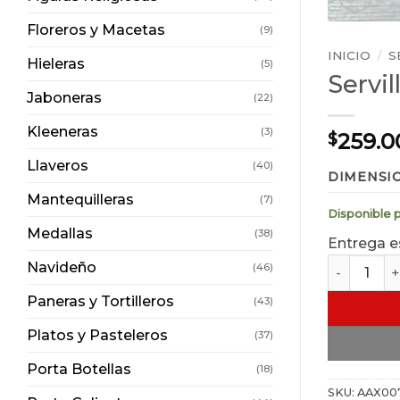
Floreros y Macetas
(9)
INICIO
/
S
Hieleras
(5)
Servi
Jaboneras
(22)
Kleeneras
(3)
259.0
$
Llaveros
(40)
DIMENSI
Mantequilleras
(7)
Disponible 
Medallas
(38)
Entrega e
Servilleter
Navideño
(46)
Paneras y Tortilleros
(43)
Platos y Pasteleros
(37)
Porta Botellas
(18)
SKU:
AAX00