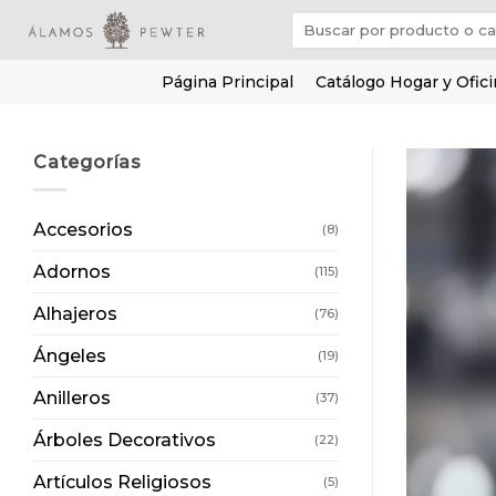
Saltar
Buscar
al
por:
contenido
Página Principal
Catálogo Hogar y Ofic
Categorías
Accesorios
(8)
Adornos
(115)
Alhajeros
(76)
Ángeles
(19)
Anilleros
(37)
Árboles Decorativos
(22)
Artículos Religiosos
(5)