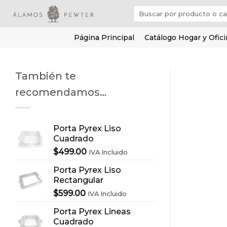
Saltar
Buscar
al
por:
contenido
Página Principal
Catálogo Hogar y Ofic
También te
recomendamos…
Porta Pyrex Liso
Cuadrado
$
499.00
IVA Incluido
Porta Pyrex Liso
Rectangular
$
599.00
IVA Incluido
Porta Pyrex Lineas
Cuadrado