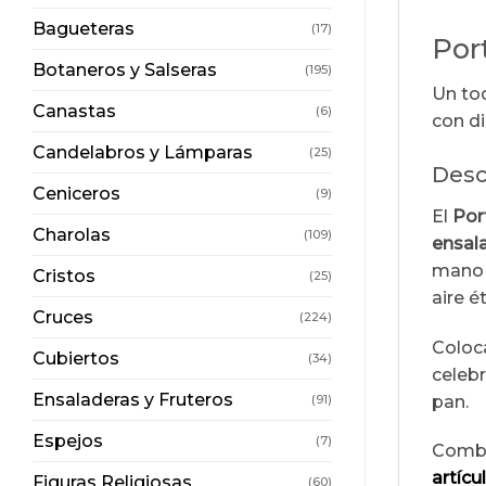
Bagueteras
(17)
Por
Botaneros y Salseras
(195)
Un toq
Canastas
(6)
con di
Candelabros y Lámparas
(25)
Desc
Ceniceros
(9)
El
Por
Charolas
(109)
ensal
mano 
Cristos
(25)
aire é
Cruces
(224)
Coloc
Cubiertos
(34)
celebr
Ensaladeras y Fruteros
pan.
(91)
Espejos
(7)
Combí
artícu
Figuras Religiosas
(60)