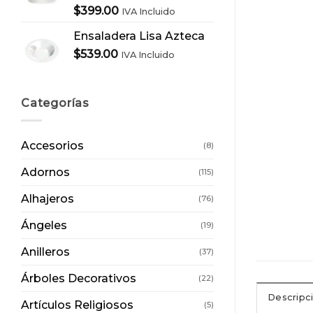
$
399.00
IVA Incluido
Ensaladera Lisa Azteca
$
539.00
IVA Incluido
Categorías
Accesorios
(8)
Adornos
(115)
Alhajeros
(76)
Ángeles
(19)
Anilleros
(37)
Árboles Decorativos
(22)
Descripc
Artículos Religiosos
(5)