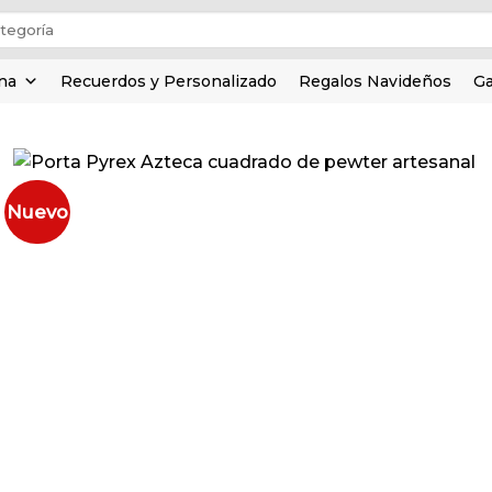
ina
Recuerdos y Personalizado
Regalos Navideños
Ga
Nuevo
Añadir
a la
lista de
deseos