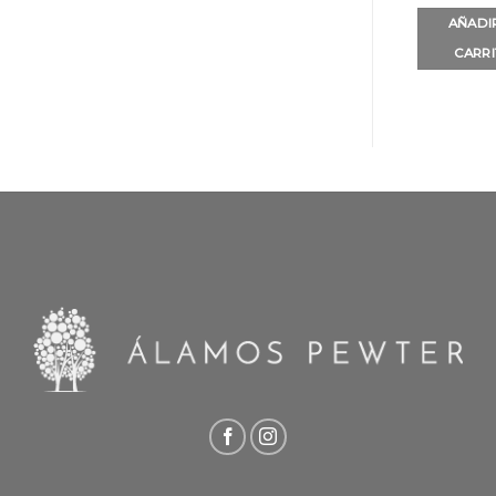
AÑADI
CARR