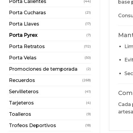
Porta Calientes
(44)
base p
Porta Cucharas
(21)
Consu
Porta Llaves
(17)
Mant
Porta Pyrex
(7)
Lim
Porta Retratos
(112)
Porta Velas
(50)
Evi
Promociones de temporada
(2)
Sec
Recuerdos
(268)
Servilleteros
(41)
Comp
Tarjeteros
(4)
Cada 
artes
Toalleros
(9)
Trofeos Deportivos
(18)