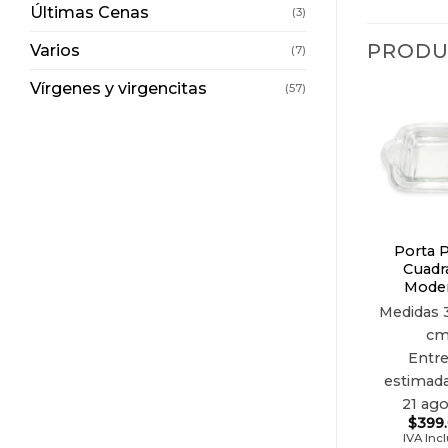
Últimas Cenas
(3)
PRODU
Varios
(7)
Vírgenes y virgencitas
(57)
Porta 
Cuadr
Mode
Medidas
c
Entr
estimada
21 ag
$
399
IVA Inc