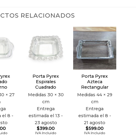
CTOS RELACIONADOS
Añadir
Añadir
Añadir
a la
a la
a la
lista de
lista de
lista de
deseos
deseos
deseos
Pyrex
Porta Pyrex
Porta Pyrex
ado
Espirales
Azteca
rno
Cuadrado
Rectangular
30 × 27
Medidas
30 × 30
Medidas
44 × 29
m
cm
cm
ega
Entrega
Entrega
 el 8 -
estimada el 13 -
estimada el 8 -
osto
23 agosto
21 agosto
.00
$
399.00
$
599.00
luido
IVA Incluido
IVA Incluido