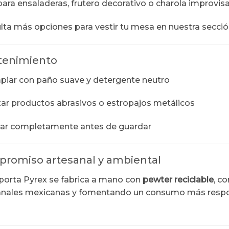
ara ensaladeras, frutero decorativo o charola improvis
lta más opciones para vestir tu mesa en nuestra secci
enimiento
piar con paño suave y detergente neutro
tar productos abrasivos o estropajos metálicos
ar completamente antes de guardar
romiso artesanal y ambiental
porta Pyrex se fabrica a mano con
pewter reciclable
, c
anales mexicanas y fomentando un consumo más respo