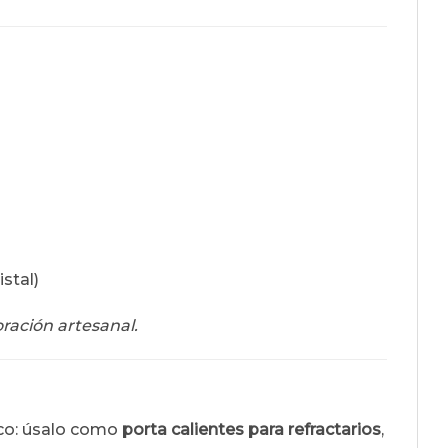
stal)
ración artesanal.
tico: úsalo como
porta calientes para refractarios
,