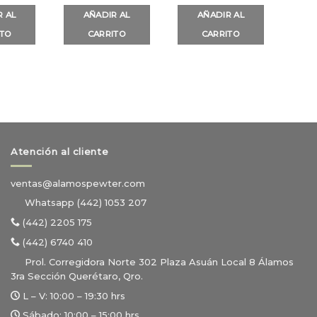
R AL
AÑADIR AL
AÑADIR AL
ITO
CARRITO
CARRITO
Atención al cliente
ventas@alamospewter.com
Whatsapp (442) 1053 207
(442) 2205 175
(442) 6740 410
Prol. Corregidora Norte 302 Plaza Asuán Local 8 Álamos
3ra Sección Querétaro, Qro.
L – V:
10:00 – 19:30 hrs
Sábado:
10:00 – 15:00 hrs