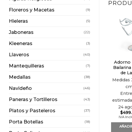
PRODU
Floreros y Macetas
(9)
Hieleras
(5)
Jaboneras
(22)
Kleeneras
(3)
Llaveros
(40)
Adorno 
Mantequilleras
(7)
Bailarina
de L
Medallas
(38)
Medidas
c
Navideño
(46)
Entr
Paneras y Tortilleros
(43)
estimada 
24 ag
Platos y Pasteleros
(37)
$
499
IVA Inc
Porta Botellas
(18)
AÑADI