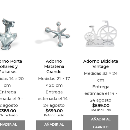
Añadir
Añadir
Añadir
a la
a la
a la
lista de
lista de
lista de
deseos
deseos
deseos
rno Porta
Adorno
Adorno Bicicleta
ollares y
Matatena
Vintage
Pulseras
Grande
Medidas
33 × 24
idas
14 × 20
Medidas
21 × 17
cm
cm
× 20 cm
Entrega
Entrega
Entrega
estimada el 14 -
imada el 9 -
estimada el 14 -
24 agosto
2 agosto
24 agosto
$
599.00
IVA Incluido
$
389.00
$
699.00
VA Incluido
IVA Incluido
AÑADIR AL
ÑADIR AL
AÑADIR AL
CARRITO