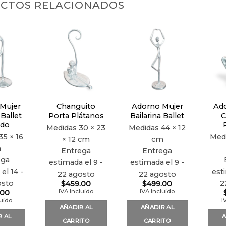
CTOS RELACIONADOS
Añadir
Añadir
Añadir
a la
a la
a la
lista de
lista de
lista de
deseos
deseos
deseos
Mujer
Changuito
Adorno Mujer
Ado
 Ballet
Porta Plátanos
Bailarina Ballet
C
ado
Medidas
30 × 23
Medidas
44 × 12
35 × 16
Med
× 12 cm
cm
m
Entrega
Entrega
ega
estimada el 9 -
estimada el 9 -
el 14 -
est
22 agosto
22 agosto
osto
2
$
459.00
$
499.00
IVA Incluido
IVA Incluido
.00
luido
I
AÑADIR AL
AÑADIR AL
R AL
A
CARRITO
CARRITO