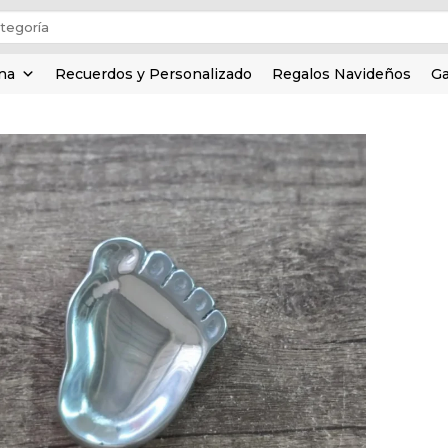
ina
Recuerdos y Personalizado
Regalos Navideños
Ga
Añadir
a la
lista de
deseos