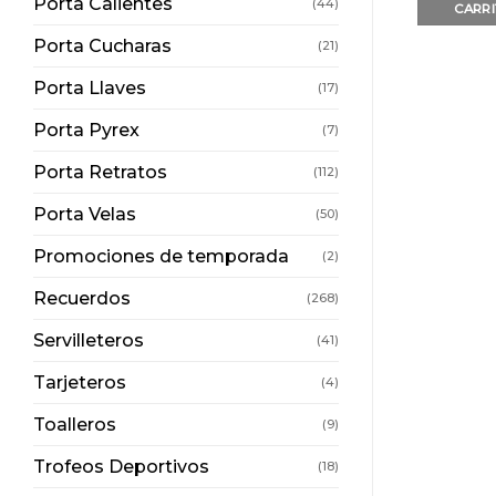
Porta Calientes
(44)
CARR
Porta Cucharas
(21)
Porta Llaves
(17)
Porta Pyrex
(7)
Porta Retratos
(112)
Porta Velas
(50)
Promociones de temporada
(2)
Recuerdos
(268)
Servilleteros
(41)
Tarjeteros
(4)
Toalleros
(9)
Trofeos Deportivos
(18)