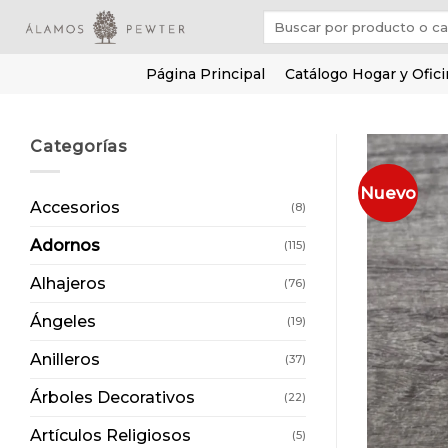
Saltar
Buscar
al
por:
contenido
Página Principal
Catálogo Hogar y Ofic
Categorías
Nuevo
Accesorios
(8)
Adornos
(115)
Alhajeros
(76)
Ángeles
(19)
Anilleros
(37)
Árboles Decorativos
(22)
Artículos Religiosos
(5)