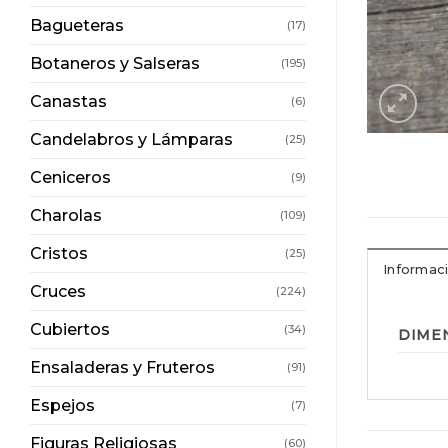
Bagueteras
(17)
Botaneros y Salseras
(195)
Canastas
(6)
Candelabros y Lámparas
(25)
Ceniceros
(9)
Charolas
(109)
Cristos
(25)
Informaci
Cruces
(224)
Cubiertos
(34)
DIME
Ensaladeras y Fruteros
(91)
Espejos
(7)
Figuras Religiosas
(60)