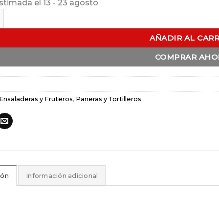
stimada el 13 - 23 agosto
Panera Modernista Calado Hondo cantidad
AÑADIR AL CAR
COMPRAR AHO
Ensaladeras y Fruteros
,
Paneras y Tortilleros
ión
Información adicional