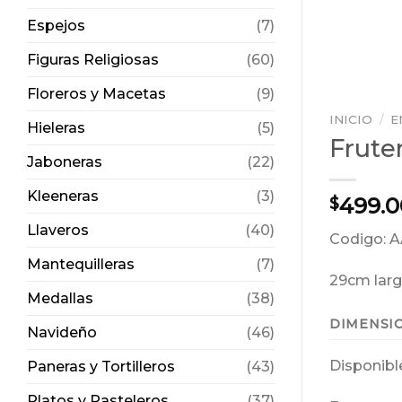
Espejos
(7)
Figuras Religiosas
(60)
Floreros y Macetas
(9)
INICIO
/
E
Hieleras
(5)
Frute
Jaboneras
(22)
Kleeneras
(3)
499.0
$
Llaveros
(40)
Codigo: 
Mantequilleras
(7)
29cm lar
Medallas
(38)
DIMENSI
Navideño
(46)
Disponibl
Paneras y Tortilleros
(43)
Platos y Pasteleros
(37)