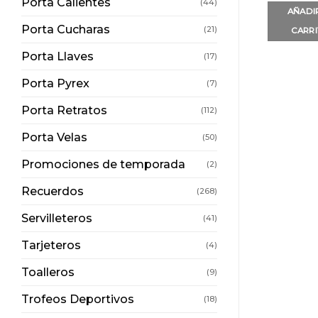
Porta Calientes
(44)
AÑADI
Porta Cucharas
(21)
CARR
Porta Llaves
(17)
Porta Pyrex
(7)
Porta Retratos
(112)
Porta Velas
(50)
Promociones de temporada
(2)
Recuerdos
(268)
Servilleteros
(41)
Tarjeteros
(4)
Toalleros
(9)
Trofeos Deportivos
(18)