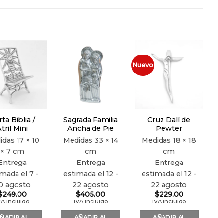
Nuevo
Añadir
Añadir
Añadir
a la
a la
a la
lista de
lista de
lista de
deseos
deseos
deseos
ta Biblia /
Sagrada Familia
Cruz Dalí de
tril Mini
Ancha de Pie
Pewter
idas
17 × 10
Medidas
33 × 14
Medidas
18 × 18
× 7 cm
cm
cm
Entrega
Entrega
Entrega
imada el 7 -
estimada el 12 -
estimada el 12 -
0 agosto
22 agosto
22 agosto
$
249.00
$
405.00
$
229.00
VA Incluido
IVA Incluido
IVA Incluido
ÑADIR AL
AÑADIR AL
AÑADIR AL