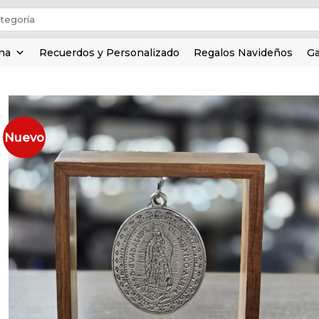
ina
Recuerdos y Personalizado
Regalos Navideños
Ga
Nuevo
Añadir
a la
lista de
deseos