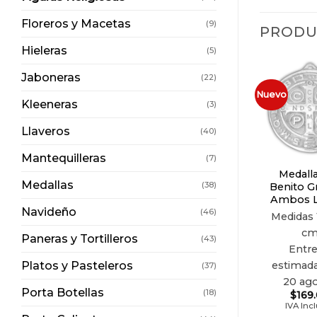
Floreros y Macetas
(9)
PRODU
Hieleras
(5)
Jaboneras
(22)
Nuevo
Kleeneras
(3)
Llaveros
(40)
Mantequilleras
(7)
Medall
Medallas
(38)
Benito G
Ambos L
Navideño
(46)
Medidas
c
Paneras y Tortilleros
(43)
Entr
Platos y Pasteleros
estimada
(37)
20 ag
Porta Botellas
(18)
$
169
IVA Inc