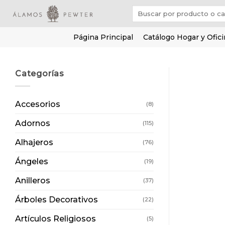
Saltar
Buscar
al
por:
contenido
Página Principal
Catálogo Hogar y Ofic
Categorías
Accesorios
(8)
Adornos
(115)
Alhajeros
(76)
Ángeles
(19)
Anilleros
(37)
Árboles Decorativos
(22)
Artículos Religiosos
(5)