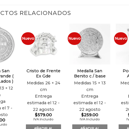
CTOS RELACIONADOS
Nuevo
Nuevo
Nuevo
Añadir
Añadir
Añadir
a la
a la
a la
lista de
lista de
lista de
deseos
deseos
deseos
a San
Cristo de Frente
Medalla San
Por
rande (
Ex Gde
Benito c / base
A
ados )
Medidas
26 × 24
Medidas
15 × 13
Med
13 × 12
cm
cm
m
Entrega
Entrega
ega
estimada el 12 -
estimada el 12 -
est
 el 7 -
22 agosto
22 agosto
2
osto
$
579.00
$
259.00
IVA Incluido
IVA Incluido
I
.00
luido
AÑADIR AL
AÑADIR AL
A