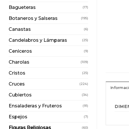
Bagueteras
(17)
Botaneros y Salseras
(195)
Canastas
(6)
Candelabros y Lámparas
(25)
Ceniceros
(9)
Charolas
(109)
Cristos
(25)
Cruces
(224)
Informaci
Cubiertos
(34)
Ensaladeras y Fruteros
(91)
DIME
Espejos
(7)
Figuras Religiosas
(60)