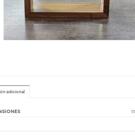
ón adicional
NSIONES
1