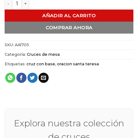
Cruz Oración Santa Teresa Base Grande de Pewter cantidad
AÑADIR AL CARRITO
COMPRAR AHORA
SKU:
AA1705
Categoría:
Cruces de mesa
Etiquetas:
cruz con base
,
oracion santa teresa
Explora nuestra colección
de cruces