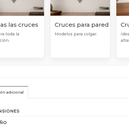
as las cruces
Cruces para pared
Cr
ra toda la
Modelos para colgar.
Idea
ción.
altar
ón adicional
NSIONES
ÑO