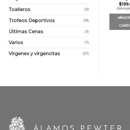
$
199
IVA Inc
Toalleros
(9)
AÑADI
Trofeos Deportivos
(18)
CARR
Últimas Cenas
(3)
Varios
(7)
Vírgenes y virgencitas
(57)