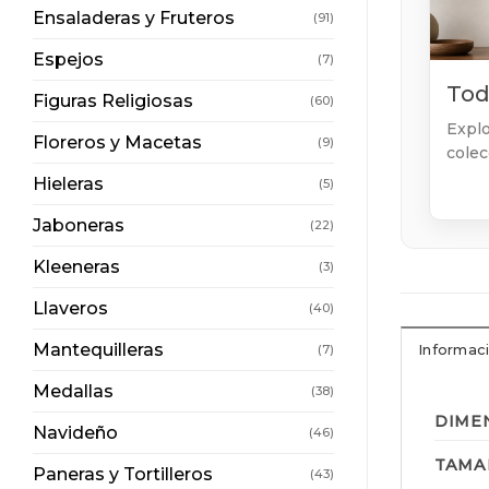
Ensaladeras y Fruteros
(91)
Espejos
(7)
Tod
Figuras Religiosas
(60)
Explo
Floreros y Macetas
(9)
colec
Hieleras
(5)
Jaboneras
(22)
Kleeneras
(3)
Llaveros
(40)
Mantequilleras
(7)
Informaci
Medallas
(38)
DIME
Navideño
(46)
TAMA
Paneras y Tortilleros
(43)