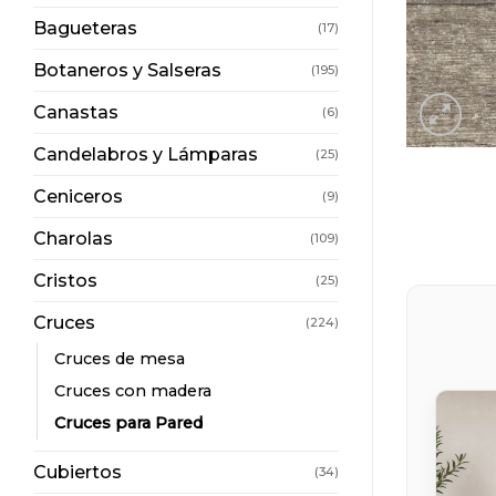
Bagueteras
(17)
Botaneros y Salseras
(195)
Canastas
(6)
Candelabros y Lámparas
(25)
Ceniceros
(9)
Charolas
(109)
Cristos
(25)
Cruces
(224)
Cruces de mesa
Cruces con madera
Cruces para Pared
Cubiertos
(34)