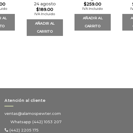
24 agosto
.00
$
259.00
luido
IVA Incluido
I
$
189.00
IVA Incluido
R AL
AÑADIR AL
A
AÑADIR AL
ITO
CARRITO
CARRITO
Atención al cliente
ventas@alamospewter.com
Whatsapp (442) 1053 207
(442) 2205 175