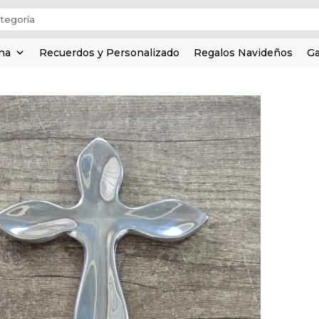
ina
Recuerdos y Personalizado
Regalos Navideños
Ga
Añadir
a la
lista de
deseos