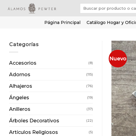
Saltar
Buscar
al
por:
contenido
Página Principal
Catálogo Hogar y Ofic
Categorías
Nuevo
Accesorios
(8)
Adornos
(115)
Alhajeros
(76)
Ángeles
(19)
Anilleros
(37)
Árboles Decorativos
(22)
Artículos Religiosos
(5)