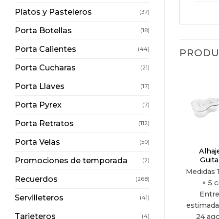
Platos y Pasteleros
(37)
Porta Botellas
(18)
Porta Calientes
(44)
PRODU
Porta Cucharas
(21)
Porta Llaves
(17)
Porta Pyrex
(7)
Porta Retratos
(112)
Porta Velas
(50)
Alhaj
Guita
Promociones de temporada
(2)
Medidas
Recuerdos
(268)
× 5 
Entr
Servilleteros
(41)
estimada 
Tarjeteros
24 ag
(4)