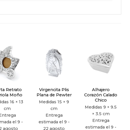
Añadir
Añadir
Añadir
a la
a la
a la
lista de
lista de
lista de
deseos
deseos
deseos
ta Retrato
Virgencita Plis
Alhajero
riola Moño
Plana de Pewter
Corazón Calado
Chico
idas
16 × 13
Medidas
15 × 9
Medidas
9 × 9.5
cm
cm
× 3.5 cm
Entrega
Entrega
Entrega
imada el 9 -
estimada el 9 -
estimada el 9 -
2 agosto
22 agosto