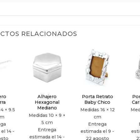
CTOS RELACIONADOS
Añadir
Añadir
Añadir
a la
a la
a la
lista de
lista de
lista de
deseos
deseos
deseos
ero
Alhajero
Porta Retrato
Por
rra
Hexagonal
Baby Chico
Car
Mediano
14 × 9.5
Medidas
16 × 12
Med
Medidas
10 × 9 ×
cm
cm
5 cm
ega
Entrega
Entrega
el 14 -
estimada el 9 -
est
estimada el 14 -
osto
22 agosto
2