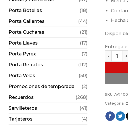
Medias
Porta Botellas
(18)
Contam
Hecha 
Porta Calientes
(44)
Porta Cucharas
(21)
Disponibl
Porta Llaves
(17)
Entrega e
Charola Re
Porta Pyrex
(7)
Porta Retratos
(112)
Porta Velas
(50)
Promociones de temporada
(2)
SKU:
AA1400
Recuerdos
(268)
Categoría:
C
Servilleteros
(41)
Tarjeteros
(4)