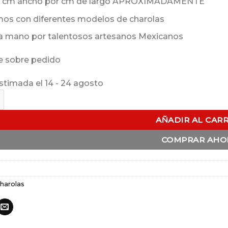
 cm ancho por cm de largo APROXIMADAMENTE
os con diferentes modelos de charolas
a mano por talentosos artesanos Mexicanos
e sobre pedido
stimada el 14 - 24 agosto
ctangular Perlas cantidad
AÑADIR AL CAR
COMPRAR AHO
harolas