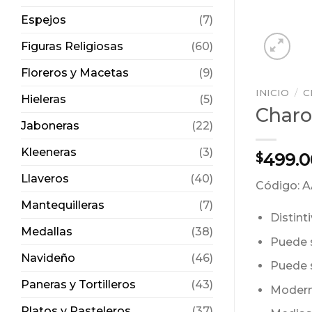
Espejos
(7)
Figuras Religiosas
(60)
Floreros y Macetas
(9)
INICIO
/
C
Hieleras
(5)
Charo
Jaboneras
(22)
Kleeneras
(3)
499.0
$
Llaveros
(40)
Código: 
Mantequilleras
(7)
Distint
Medallas
(38)
Puede s
Navideño
(46)
Puede 
Paneras y Tortilleros
(43)
Modern
Platos y Pasteleros
(37)