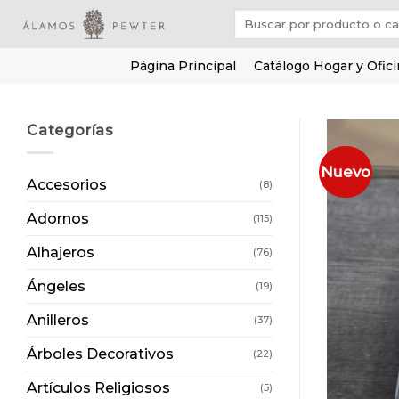
Saltar
Buscar
al
por:
contenido
Página Principal
Catálogo Hogar y Ofic
Categorías
Nuevo
Accesorios
(8)
Adornos
(115)
Alhajeros
(76)
Ángeles
(19)
Anilleros
(37)
Árboles Decorativos
(22)
Artículos Religiosos
(5)