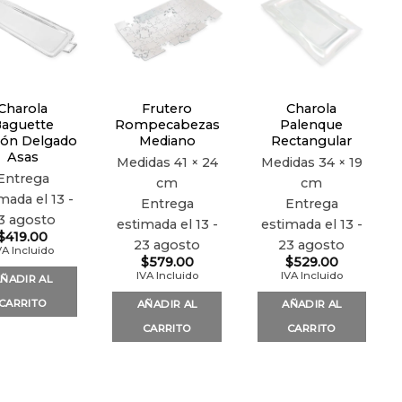
Añadir
Añadir
Añadir
a la
a la
a la
lista de
lista de
lista de
deseos
deseos
deseos
Charola
Frutero
Charola
aguette
Rompecabezas
Palenque
ón Delgado
Mediano
Rectangular
Asas
Medidas
41 × 24
Medidas
34 × 19
Entrega
cm
cm
mada el 13 -
Entrega
Entrega
3 agosto
estimada el 13 -
estimada el 13 -
$
419.00
23 agosto
23 agosto
VA Incluido
$
579.00
$
529.00
IVA Incluido
IVA Incluido
ÑADIR AL
CARRITO
AÑADIR AL
AÑADIR AL
CARRITO
CARRITO