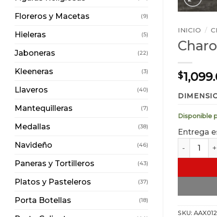
Floreros y Macetas
(9)
INICIO
/
C
Hieleras
(5)
Charo
Jaboneras
(22)
Kleeneras
(3)
1,099
$
Llaveros
(40)
DIMENSI
Mantequilleras
(7)
Disponible 
Medallas
(38)
Entrega e
Charola Cu
Navideño
(46)
Paneras y Tortilleros
(43)
Platos y Pasteleros
(37)
Porta Botellas
(18)
SKU:
AAX01