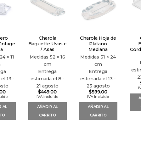
Añadir
Añadir
Añadir
a la
a la
a la
lista de
lista de
lista de
deseos
deseos
deseos
ero
Charola
Charola Hoja de
Vintage
Baguette Uvas c
Platano
B
ca
/ Asas
Mediana
Cord
24 × 11
Medidas
52 × 16
Medidas
51 × 24
m
cm
cm
esti
ega
Entrega
Entrega
2
el 13 -
estimada el 8 -
estimada el 13 -
osto
21 agosto
23 agosto
I
.00
$
449.00
$
599.00
luido
IVA Incluido
IVA Incluido
A
R AL
AÑADIR AL
AÑADIR AL
ITO
CARRITO
CARRITO