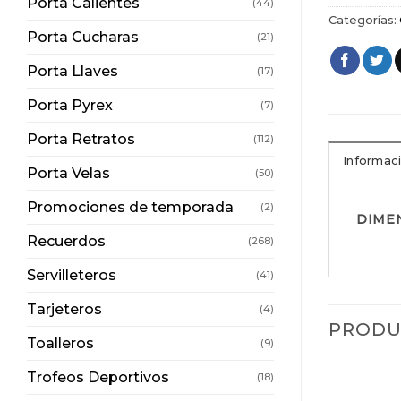
Porta Calientes
(44)
Categorías:
Porta Cucharas
(21)
Porta Llaves
(17)
Porta Pyrex
(7)
Porta Retratos
(112)
Informaci
Porta Velas
(50)
Promociones de temporada
(2)
DIME
Recuerdos
(268)
Servilleteros
(41)
Tarjeteros
(4)
PRODU
Toalleros
(9)
Trofeos Deportivos
(18)