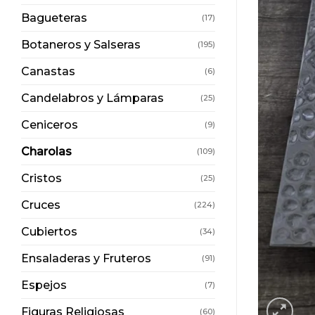
Bagueteras
(17)
Botaneros y Salseras
(195)
Canastas
(6)
Candelabros y Lámparas
(25)
Ceniceros
(9)
Charolas
(109)
Cristos
(25)
Cruces
(224)
Cubiertos
(34)
Ensaladeras y Fruteros
(91)
Espejos
(7)
Figuras Religiosas
(60)