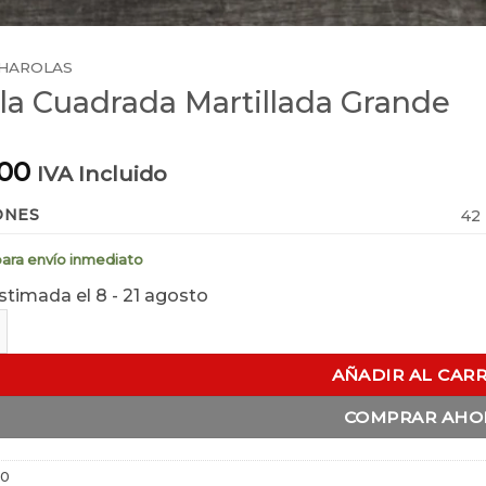
HAROLAS
la Cuadrada Martillada Grande
.00
IVA Incluido
ONES
42 
para envío inmediato
stimada el 8 - 21 agosto
adrada Martillada Grande cantidad
AÑADIR AL CAR
COMPRAR AHO
20