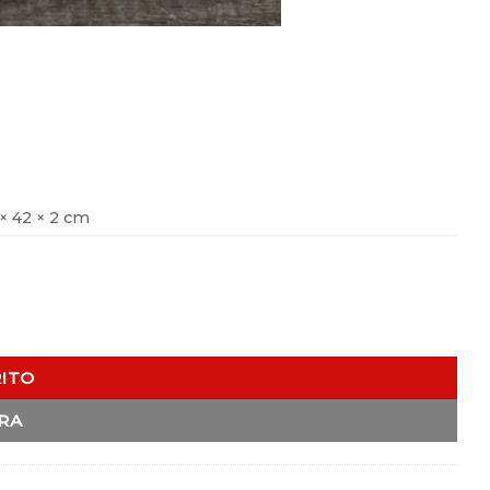
× 42 × 2 cm
RITO
RA