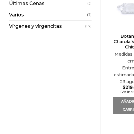
Últimas Cenas
(3)
Varios
(7)
Vírgenes y virgencitas
(57)
Botan
Charola 
Chi
Medidas
c
Entr
estimada 
23 ag
$
219
IVA Inc
AÑADI
CARR