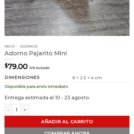
INICIO
/
ADORNOS
Adorno Pajarito Mini
79.00
$
IVA Incluido
DIMENSIONES
6 × 2.5 × 4 cm
Disponible para envío inmediato
Entrega estimada el 10 - 23 agosto
Adorno Pajarito Mini cantidad
AÑADIR AL CARRITO
COMPRAR AHORA