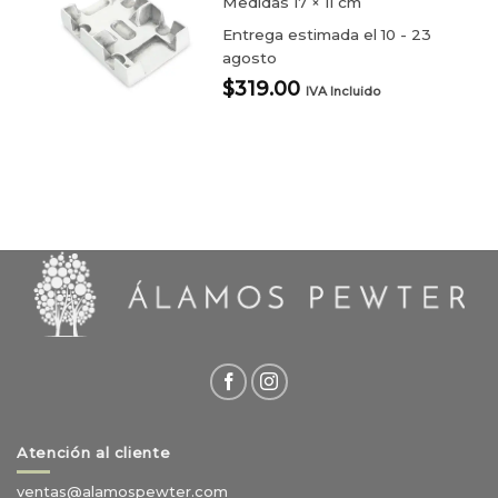
Medidas
17 × 11 cm
Entrega estimada el 10 - 23
agosto
$
319.00
IVA Incluido
Atención al cliente
ventas@alamospewter.com