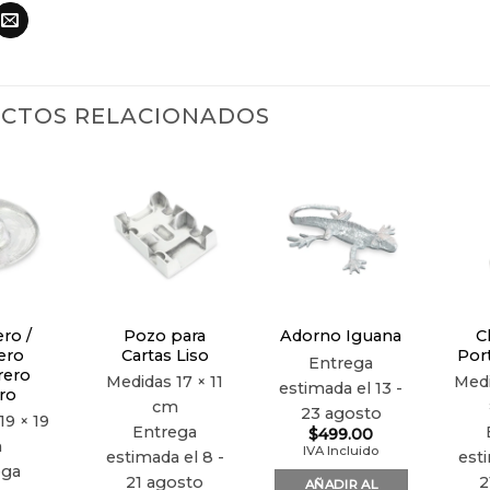
CTOS RELACIONADOS
Añadir
Añadir
Añadir
a la
a la
a la
lista de
lista de
lista de
deseos
deseos
deseos
ro /
Pozo para
C
Adorno Iguana
ero
Cartas Liso
Por
Entrega
ero
Medidas
17 × 11
Med
estimada el 13 -
ro
cm
23 agosto
19 × 19
Entrega
$
499.00
m
IVA Incluido
estimada el 8 -
esti
ega
21 agosto
2
AÑADIR AL