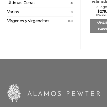
estimada
Últimas Cenas
(3)
21 ag
$
279
Varios
(7)
IVA Inc
Vírgenes y virgencitas
(57)
AÑADI
CARR