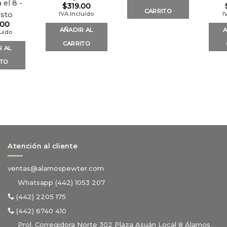
 el 8 -
$
319.00
CARRITO
osto
IVA Incluido
I
.00
AÑADIR AL
A
luido
CARRITO
R AL
ITO
Atención al cliente
ventas@alamospewter.com
Whatsapp (442) 1053 207
(442) 2205 175
(442) 6740 410
Prol. Corregidora Norte 302 Plaza Asuán Local 8 Álamos