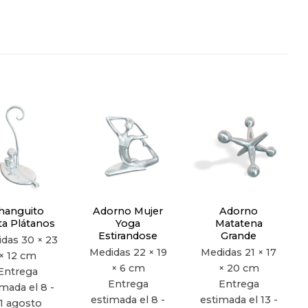
Añadir
Añadir
Añadir
a la
a la
a la
lista de
lista de
lista de
deseos
deseos
deseos
hanguito
Adorno Mujer
Adorno
ta Plátanos
Yoga
Matatena
Estirandose
Grande
idas
30 × 23
Medidas
22 × 19
Medidas
21 × 17
× 12 cm
× 6 cm
× 20 cm
Entrega
Entrega
Entrega
mada el 8 -
estimada el 8 -
estimada el 13 -
1 agosto