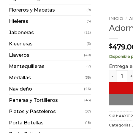
Floreros y Macetas
(9)
INICIO
/
A
Hieleras
(5)
Adorn
Jaboneras
(22)
Kleeneras
(3)
479.0
$
Llaveros
(40)
Disponible 
Mantequilleras
Entrega e
(7)
Adorno Est
Medallas
(38)
Navideño
(46)
Paneras y Tortilleros
(43)
Platos y Pasteleros
(37)
SKU:
AAX012
Porta Botellas
(18)
Categorías: