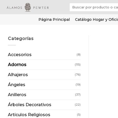
Saltar
Buscar
al
por:
contenido
Página Principal
Catálogo Hogar y Ofic
Categorías
Accesorios
(8)
Adornos
(115)
Alhajeros
(76)
Ángeles
(19)
Anilleros
(37)
Árboles Decorativos
(22)
Artículos Religiosos
(5)