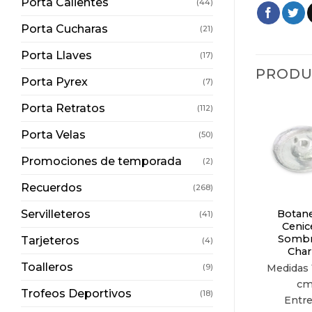
Porta Calientes
(44)
Porta Cucharas
(21)
Porta Llaves
(17)
PRODU
Porta Pyrex
(7)
Porta Retratos
(112)
Porta Velas
(50)
Promociones de temporada
(2)
Recuerdos
(268)
Servilleteros
Botane
(41)
Cenic
Sombr
Tarjeteros
(4)
Char
Toalleros
(9)
Medidas
c
Trofeos Deportivos
(18)
Entr