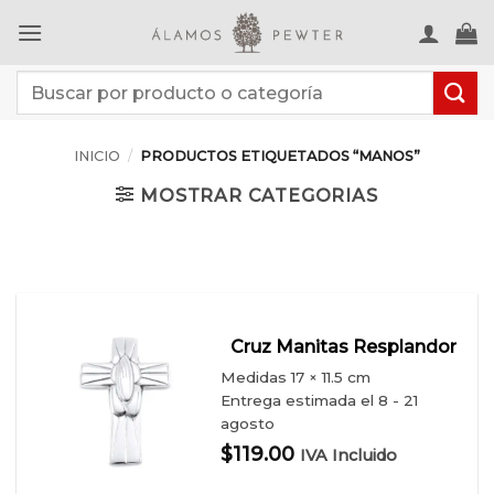
Saltar
al
contenido
Buscar
por:
INICIO
/
PRODUCTOS ETIQUETADOS “MANOS”
MOSTRAR CATEGORIAS
Cruz Manitas Resplandor
Medidas
17 × 11.5 cm
Entrega estimada el 8 - 21
agosto
$
119.00
IVA Incluido