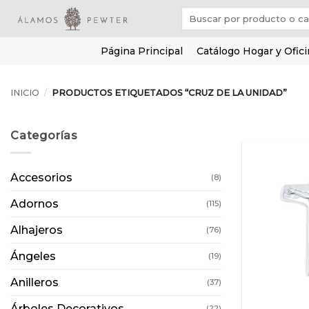
Saltar
Buscar
al
por:
contenido
Página Principal
Catálogo Hogar y Ofic
INICIO
/
PRODUCTOS ETIQUETADOS “CRUZ DE LA UNIDAD”
Categorías
Accesorios
(8)
Adornos
(115)
Alhajeros
(76)
Ángeles
(19)
Anilleros
(37)
Árboles Decorativos
(22)