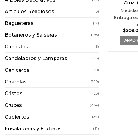
Cruz d
Medida
Artículos Religiosos
(5)
Entrega es
Bagueteras
(17)
$
209.
Botaneros y Salseras
(195)
AÑADIR
Canastas
(6)
Candelabros y Lámparas
(25)
Ceniceros
(9)
Charolas
(109)
Cristos
(25)
Cruces
(224)
Cubiertos
(34)
Ensaladeras y Fruteros
(91)