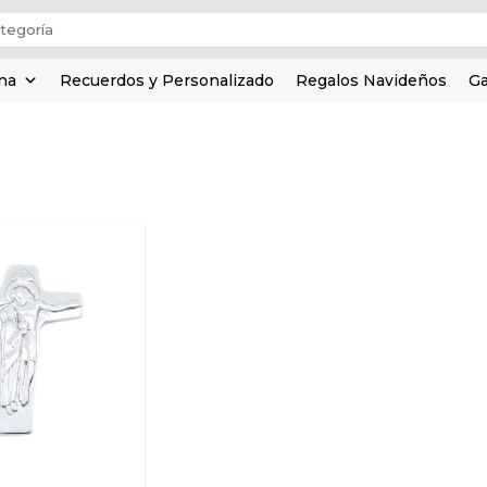
ina
Recuerdos y Personalizado
Regalos Navideños
Ga
Añadir
a la
lista de
deseos