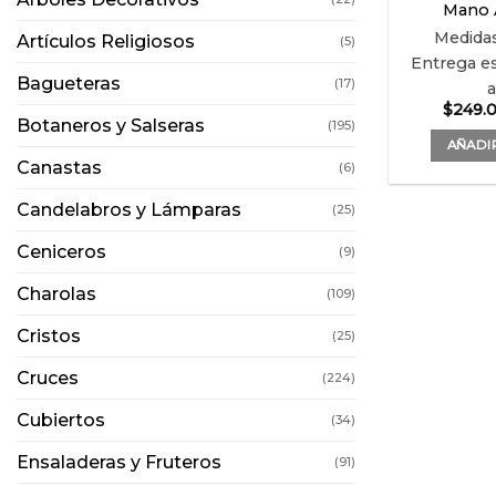
Mano A
Medida
Artículos Religiosos
(5)
Entrega es
Bagueteras
(17)
$
249.
Botaneros y Salseras
(195)
AÑADIR
Canastas
(6)
Candelabros y Lámparas
(25)
Ceniceros
(9)
Charolas
(109)
Cristos
(25)
Cruces
(224)
Cubiertos
(34)
Ensaladeras y Fruteros
(91)