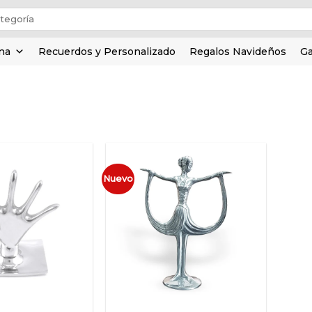
ina
Recuerdos y Personalizado
Regalos Navideños
Ga
Nuevo
Añadir
Añadir
a la
a la
lista de
lista de
deseos
deseos