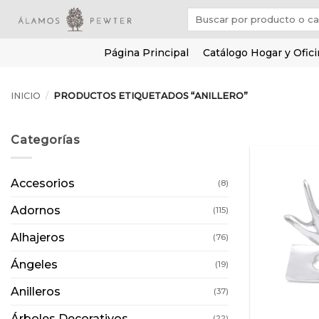
Saltar
Buscar
al
por:
contenido
Página Principal
Catálogo Hogar y Ofic
INICIO
/
PRODUCTOS ETIQUETADOS “ANILLERO”
Categorías
Accesorios
(8)
Adornos
(115)
Alhajeros
(76)
Ángeles
(19)
Anilleros
(37)
Árboles Decorativos
(22)