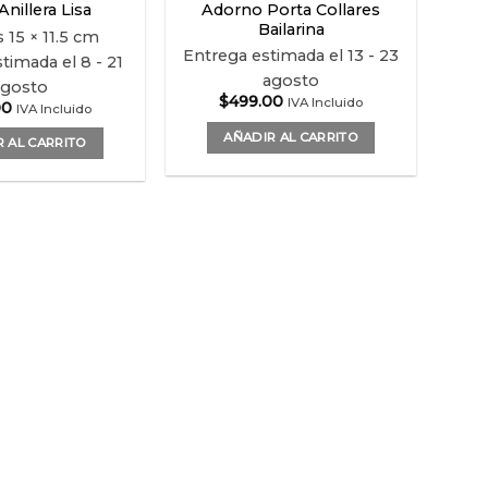
Adorno Porta Collares
nillera Lisa
Bailarina
s
15 × 11.5 cm
Entrega estimada el 13 - 23
timada el 8 - 21
agosto
agosto
$
499.00
IVA Incluido
00
IVA Incluido
AÑADIR AL CARRITO
 AL CARRITO