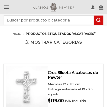
Saltar
al
contenido
Buscar
por:
INICIO
/
PRODUCTOS ETIQUETADOS “ALCATRACES”
MOSTRAR CATEGORIAS
Cruz Silueta Alcatraces de
Pewter
Medidas
17 × 11.5 cm
Entrega estimada el 10 - 23
agosto
$
119.00
IVA Incluido