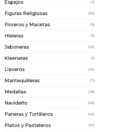
Espejos
(7)
Figuras Religiosas
(60)
Floreros y Macetas
(9)
Hieleras
(5)
Jaboneras
(22)
Kleeneras
(3)
Llaveros
(40)
Mantequilleras
(7)
Medallas
(38)
Navideño
(46)
Paneras y Tortilleros
(43)
Platos y Pasteleros
(37)