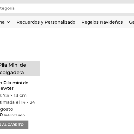
ina
Recuerdos y Personalizado
Regalos Navideños
Ga
Añadir
a la
 Pila mini de
lista de
ewter
deseos
as
7.5 × 13 cm
imada el 14 - 24
agosto
00
IVA Incluido
 AL CARRITO