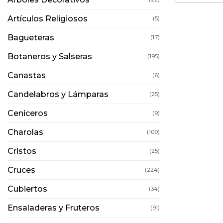
Artículos Religiosos
(5)
Bagueteras
(17)
Botaneros y Salseras
(195)
Canastas
(6)
Candelabros y Lámparas
(25)
Ceniceros
(9)
Charolas
(109)
Cristos
(25)
Cruces
(224)
Cubiertos
(34)
Ensaladeras y Fruteros
(91)