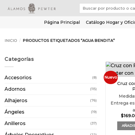
Saltar
Buscar
al
por:
contenido
Página Principal
Catálogo Hogar y Ofic
INICIO
/
PRODUCTOS ETIQUETADOS “AGUA BENDITA”
Categorías
Accesorios
Nuevo
(8)
Cruz con
Adornos
P
(115)
Medid
Alhajeros
(76)
Entrega est
Ángeles
(19)
$
169.
Anilleros
(37)
AÑADIR
Árboles Decorativos
(22)